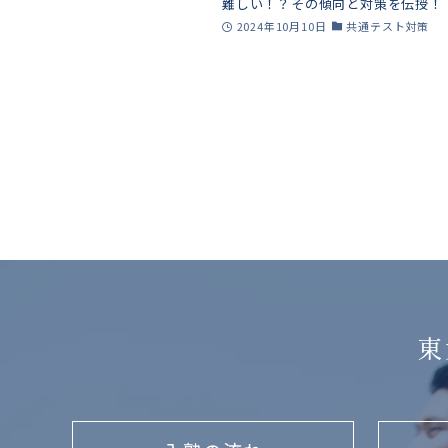
難しい！？その傾向と対策を伝授！
た京学館講師が徹底解説！】
2024年10月10日
共通テスト対策
東