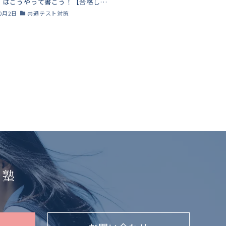
」はこうやって書こう！【合格した
師が徹底解説！】
10月2日
共通テスト対策
る塾