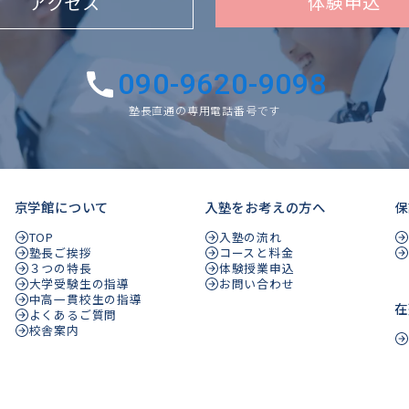
体験申込
アクセス
090-9620-9098
塾長直通の専用電話番号です
京学館について
入塾をお考えの方へ
保
TOP
入塾の流れ
塾長ご挨拶
コースと料金
３つの特長
体験授業申込
大学受験生の指導
お問い合わせ
中高一貫校生の指導
在
よくあるご質問
校舎案内