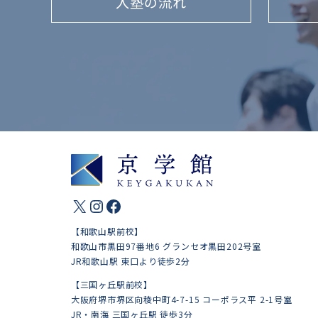
入塾の流れ
X
Instagram
Facebook
【和歌山駅前校】
和歌山市黒田97番地6 グランセオ黒田202号室
JR和歌山駅 東口より徒歩2分
【三国ヶ丘駅前校】
大阪府堺市堺区向稜中町4-7-15 コーポラス平 2-1号室
JR・南海 三国ヶ丘駅 徒歩3分