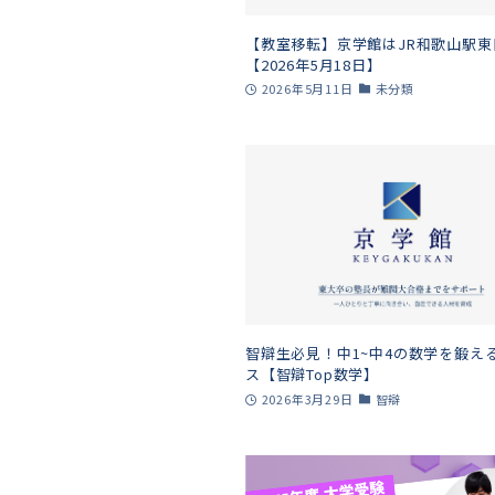
【教室移転】京学館はJR和歌山駅東
【2026年5月18日】
2026年5月11日
未分類
智辯生必見！中1~中4の数学を鍛え
ス【智辯Top数学】
2026年3月29日
智辯