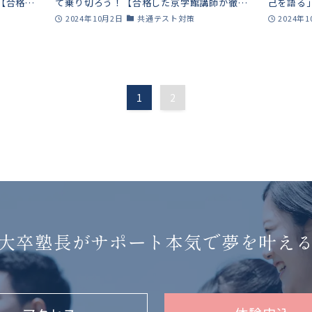
【合格し
て乗り切ろう！【合格した京学館講師が徹底
己を語る
解説！】
京学館講
2024年10月2日
共通テスト対策
2024年
1
2
大卒塾長がサポート
本気で夢を叶え