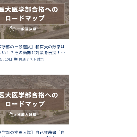
医学部の一般選抜】和医大の数学は
しい！？その傾向と対策を伝授！
た京学館講師が徹底解説！】
10月10日
共通テスト対策
医学部の推薦入試】自己推薦書「自