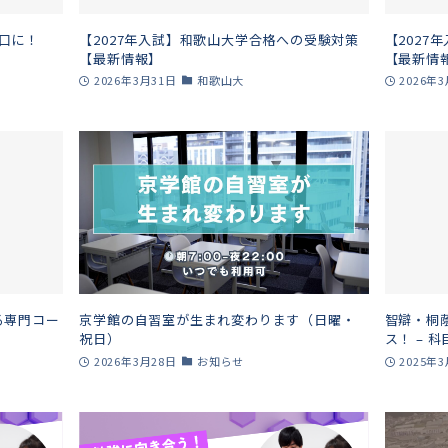
口に！
【2027年入試】和歌山大学合格への受験対策
【2027
【最新情報】
【最新情
2026年3月31日
和歌山大
2026年
る専門コー
京学館の自習室が生まれ変わります（日曜・
智辯・桐
祝日）
ス！ – 
2026年3月28日
お知らせ
2025年