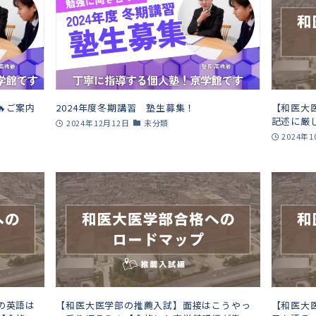
ご案内
2024年度冬期講習 塾生募集！
【和医大
記述に厳
2024年12月12日
未分類
【合格し
2024年
の英語は
【和医大医学部の推薦入試】面接はこうやっ
【和医大