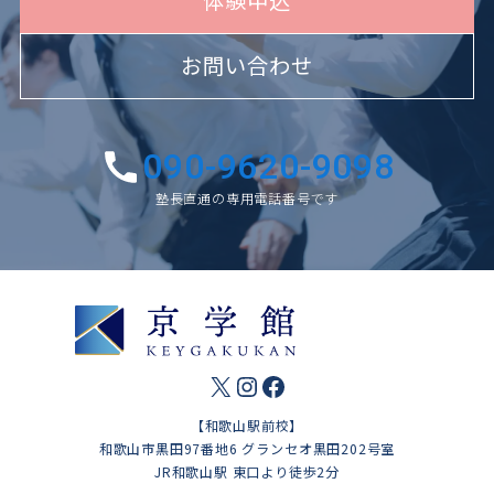
体験申込
お問い合わせ
090-9620-9098
塾長直通の専用電話番号です
X
Instagram
Facebook
【和歌山駅前校】
和歌山市黒田97番地6 グランセオ黒田202号室
JR和歌山駅 東口より徒歩2分