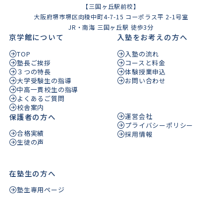
【三国ヶ丘駅前校】
大阪府堺市堺区向稜中町4-7-15 コーポラス平 2-1号室
JR・南海 三国ヶ丘駅 徒歩3分
京学館について
入塾をお考えの方へ
TOP
入塾の流れ
塾長ご挨拶
コースと料金
３つの特長
体験授業申込
大学受験生の指導
お問い合わせ
中高一貫校生の指導
よくあるご質問
校舎案内
保護者の方へ
運営会社
プライバシーポリシー
合格実績
採用情報
生徒の声
在塾生の方へ
塾生専用ページ