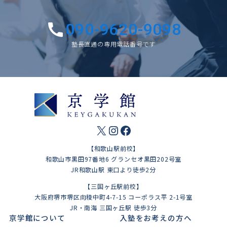
090-9620-9098
塾長直通の専用電話番号です
X
Instagram
Facebook
【和歌山駅前校】
和歌山市黒田97番地6 グランセオ黒田202号室
JR和歌山駅 東口より徒歩2分
【三国ヶ丘駅前校】
大阪府堺市堺区向稜中町4-7-15 コーポラス平 2-1号室
JR・南海 三国ヶ丘駅 徒歩3分
京学館について
入塾をお考えの方へ